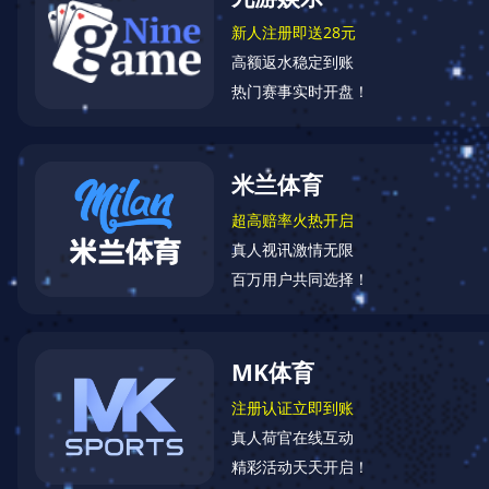
世界杯巡礼英格
在即将到来的世界杯
三狮军团肩负着重大
是历史背景对球队的