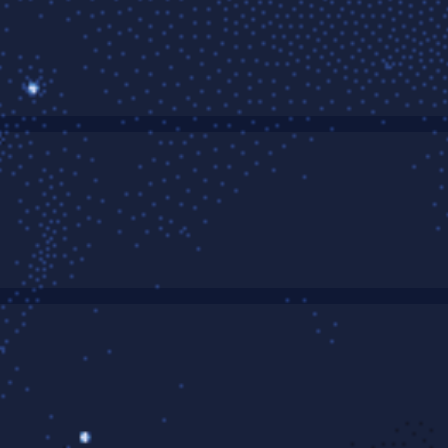
兰队豪华阵容引发争议开启全新征程
2026-06-20 01:24
35 次阅读
首页
/
体育头条
赛季，英格兰队的豪华阵容引发了广泛的关注与争议。随着球队
的期望与压力。这篇文章将从四个方面详细探讨这一话题：一是
影响，三是外界对英格兰队的期待，以及四是未来展望与挑战。