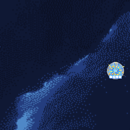
强国。然而，在随后的
对于现今球队成员来
个人能力，更需要克服
练组也特别注重心理辅
桎梏，在这片绿茵场上
。
到热身赛，他们一路高
是在技术流派日益盛行