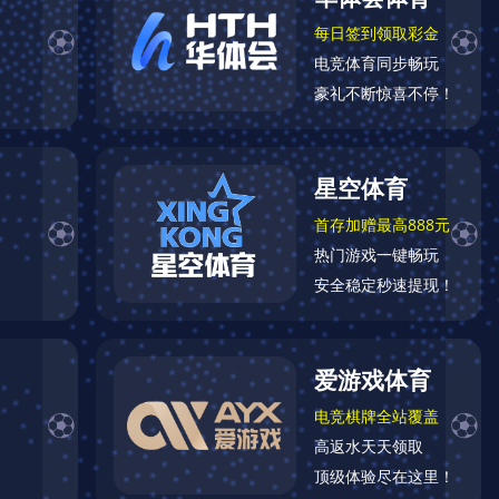
三狮军团再出发
选手的实力不断增强，
阵容构成及其争议，二
通过深入分析，我们可