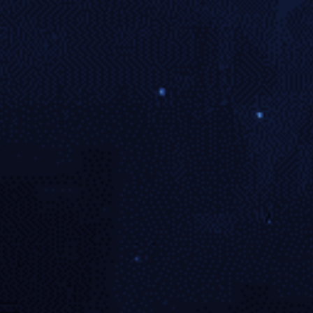
上一篇：
东契奇坦言球队开局表现出色但后…
热榜精选
#1
#2