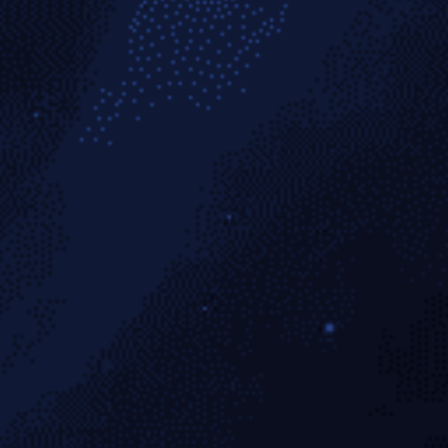
教练组青睐，从而获得参加世界杯机会。
采访时，他表示：“我渴望参与世界最高水平比赛，这是每位足
励着他不断进步，从而迎接未来各种挑战，为国争光！
加盟罗马标志着他的职业生涯进入崭新阶段。他不仅期望通过团
自身努力实现代表国家参赛世界杯梦想。在这个过程中，他需要
适应全新战术，以及承受来自各方压力。但这些挑战正是推动他
才俊未来精彩表现！
何一位足球运动员而言，实现荣誉与梦想是一段艰辛而美好的旅
奋斗中的薩拉戈薩来说，每一次训练，每一场比赛，都将成为成
一面！