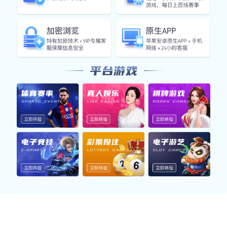
场球员，而佩德里正好符合这一标准，这让他对这次
考察充满期待。
2、考察经过详述
此次考察是在一个阳光明媚的周末进行的，坎波斯邀
请了六位来自不同俱乐部的球探共同前来观摩。这些
球探分别负责不同地区和俱乐部，他们都是对年轻人
才极为重视的人士。大家聚集在一起，共同期待看到
佩德里在比赛中的表现。
比赛开始后，场上的气氛异常紧张。坎波斯与其他五
位球探都屏息凝视着场上，他们知道今天不仅是一场
普通比赛，更可能是发现下一个超级巨星的重要时
刻。随着比赛进行，各位观察者开始注意到佩德里的
表现，他灵活而又精准地控制着皮球，引导着球队进