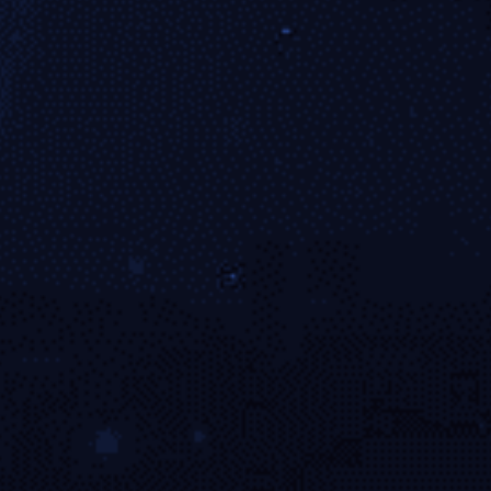
#3
#
划只为球星交易31
追梦评论巴恩斯对布伦森的防
守动作
-13
推荐
2026-08-02
推荐