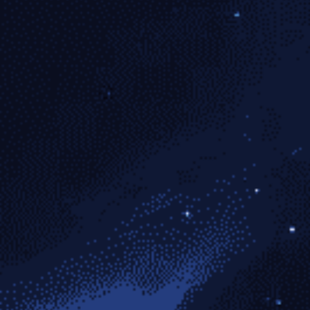
部的不和谐。因此，
同时，在紧张激烈的
必然能够更自信地投
4、未来调
展望未来，为了实现
体系，使之更加灵活
的得分机会。
其次，加强心理训练
压能力，将大大提升
力去实践。
最后，与教练组保持
有这样才能确保每一