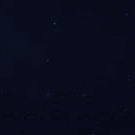
4
替补力量显现梅里尔与迪恩韦
德首节
2026-06-29
推荐