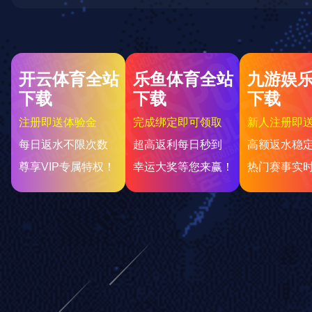
这些分析，我们将更
1、细节对
篮球比赛中，细节往
转。阿里纳斯指出，
中，每一次传球失误
例如，在与对手交锋
不流畅也会受到情绪
误，也反映出心理素
因此，尽管细节看似
得过于谨慎，这或许
2、马刺的
阿里纳斯特别强调了