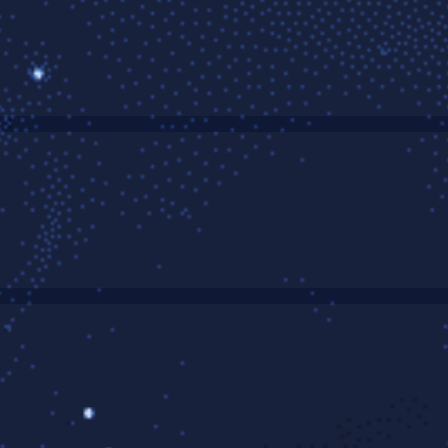
刺不应因细节受责强调解决失误问题
2026-07-02 04:08
35 次阅读
首页
/
体育头条
里纳斯对马刺队的表现进行了分析，认为球队不应因细节问题受
问题，马刺本应该在系列赛中以2-0领先。本文将从四个方面深
结果的影响、马刺的失误情况、球队士气与心理素质，以及未来