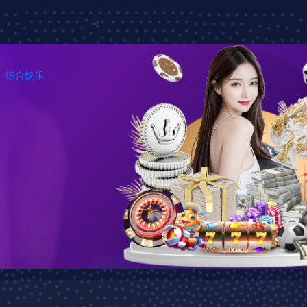
全天更新 ·
ao
无论您身在何处，
aoa体育
观赛体验。
下载客户端
网页