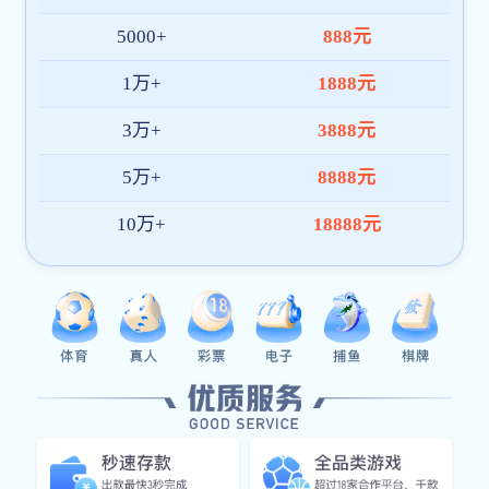
发展的潜力。
1、球队战术改革
近年来，阿森纳在战术上进行了显著的改革，这一变
化为球队注入了新的活力。在主教练的带领下，球队
逐渐摆脱了传统保守打法，开始追求更具攻击性的踢
法。这种转变不仅提升了球队的进攻效率，而且使得
球员们更加灵活自如地应对各种比赛情况。
新战术强调快速传递与配合，使得球员之间的默契度
大幅提高。在比赛中，我们常常看到阿森纳前场多个
球员快速轮换位置，通过不断的跑动撕扯对方防线，
从而创造出更多进攻机会。这种变化让阿森纳能够在
面对强敌时不再畏惧，而是积极寻求进攻突破。