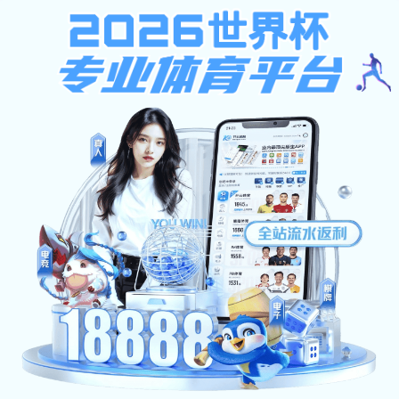
注册入口
全天更新 ·
aoa体育网页
赛
事实时同步
无论您身在何处，
aoa体育网页APP
为您带来高
速、高清、稳定的观赛体验。
下载客户端
网页端访问