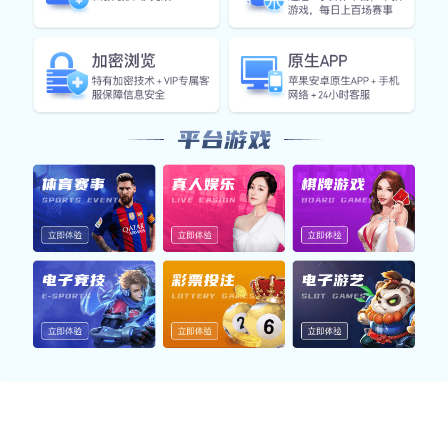
此外，这种战术改革也提升了球员们的信心。当每个
队员都能发挥自己的特长，并且相信自己的能力时，
他们在场上的表现自然会更加出色。因此，在这种新
理念指导下，阿森纳展现出了强大的竞争力，有充分
理由去相信他们能够与欧洲顶级球队相抗衡。
2、年轻球员崛起
除了战术上的创新之外，阿森纳还涌现出了一批优秀
的年轻球员，这些新生力量为球队注入了新的血液。
他们不仅技术娴熟，而且富有拼搏精神，对胜利充满
渴望。这些年轻才俊正是在激烈竞争中成长起来，为
球队提供了强有力的支持。
其中一些年轻球员已经成为主力，比如萨卡和史密斯·
罗等，他们以出色的表现赢得了众多赞誉。特别是在